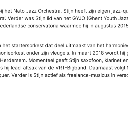
bij het Nato Jazz Orchestra. Stijn heeft zijn eigen jazz-q
a’. Verder was Stijn lid van het GYJO (Ghent Youth Jaz
Nederlandse conservatoria waarmee hij in augustus 20
an het startersorkest dat deel uitmaakt van het harmoni
monieorkest onder zijn vleugels. In maart 2018 wordt hij
t Herdersem. Momenteel geeft Stijn saxofoon, klarinet 
 hij lead-altsax van de VRT-Bigband. Daarnaast volgt S
uer. Verder is Stijn actief als freelance-musicus in versc