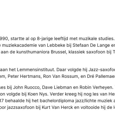
0, startte al op 8-jarige leeftijd met muzikale studies.
ke muziekacademie van Lebbeke bij Stefaan De Lange e
 aan de kunsthumaniora Brussel, klassiek saxofoon bij T
an het Lemmensinstituut. Daar volgde hij Jazz-saxofoon
em, Peter Hertmans, Ron Van Rossum, en Dré Pallemaer
sses bij John Ruocco, Dave Liebman en Robin Verheyen. 
on volgde bij Koen Nys. Verder kreeg hij nog les van H
17 behaalde hij het bachelordiploma jazz/lichte muzie
or jazzsaxofoon bij Kurt Van Herck en voltooide hij de 