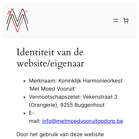
Spring
naar
de
inhoud
Identiteit van de
website/eigenaar
Merknaam: Koninklijk Harmonieorkest
‘Met Moed Vooruit’
Vennootschapszetel: Vekenstraat 3
(Orangerie), 9255 Buggenhout
E-
mail:
info@metmoedvooruitopdorp.be
Door het gebruik van deze website